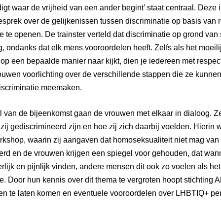
digt waar de vrijheid van een ander begint’ staat centraal. Deze
esprek over de gelijkenissen tussen discriminatie op basis van r
ie
te openen. De trainster verteld dat discriminatie op grond van
, ondanks dat elk mens vooroordelen heeft. Zelfs als het moeilij
r op een bepaalde manier naar kijkt, dien je iedereen met respec
rouwen voorlichting over de verschillende stappen die ze kunn
discriminatie meemaken.
l van de bijeenkomst gaan de vrouwen met elkaar in dialoog. Z
zij gediscrimineerd zijn en hoe zij zich daarbij voelden. Hierin w
kshop, waarin zij aangaven dat homoseksualiteit niet mag van 
rd en de vrouwen krijgen een spiegel voor gehouden, dat wann
rlijk en pijnlijk vinden, andere mensen dit ook zo voelen als he
ie
. Door hun kennis over dit thema te vergroten hoopt stichting 
ten te laten komen en eventuele vooroordelen over LHBTIQ+ per