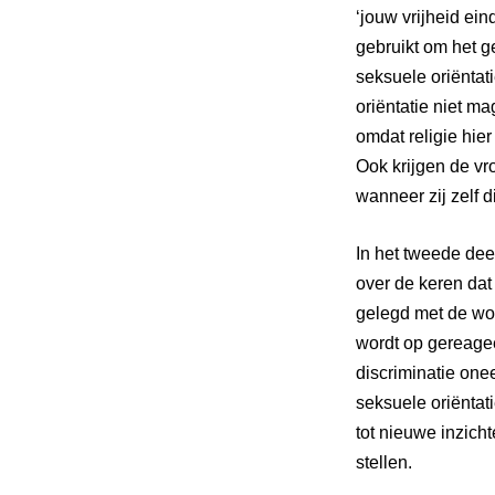
‘jouw vrijheid ein
gebruikt om het g
seksuele
oriëntat
oriëntatie
niet mag
omdat religie hie
Ook krijgen de v
wanneer zij zelf 
In het tweede dee
over de keren dat 
gelegd met de wor
wordt op gereagee
discriminatie onee
seksuele
oriëntat
tot nieuwe inzich
stellen.