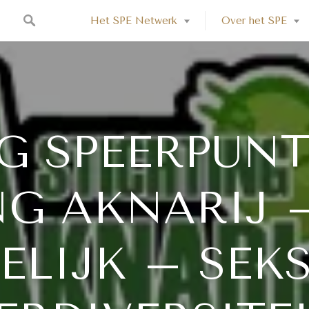
Het SPE Netwerk
Over het SPE
G SPEERPUN
NG AKNARIJ 
ELIJK – SEKS