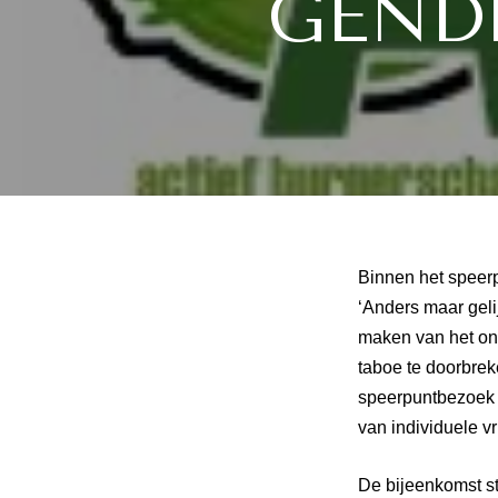
GENDE
Binnen het speerp
‘Anders maar gelij
maken van het ond
taboe te doorbre
speerpuntbezoek b
van individuele vr
De bijeenkomst st