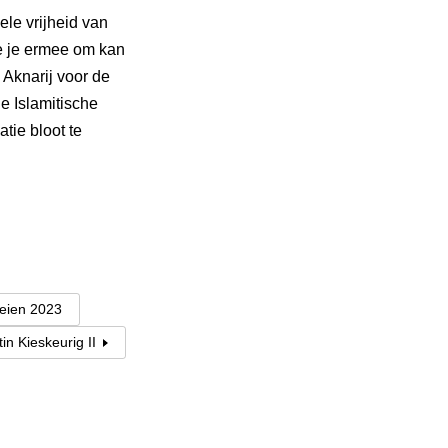
le vrijheid van
e je ermee om kan
Aknarij voor de
e Islamitische
tie bloot te
oeien 2023
in Kieskeurig II