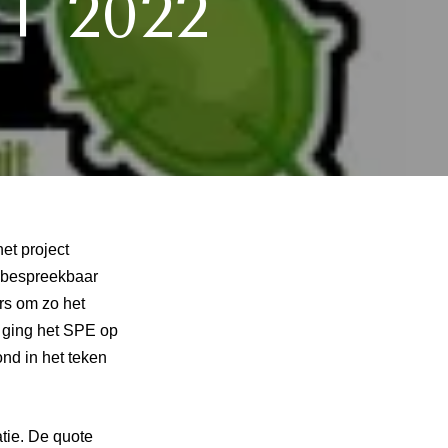
T 2022
et project
et bespreekbaar
rs om zo het
 ging het SPE op
ond in het teken
tie. De quote