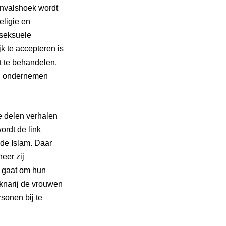
 invalshoek wordt
eligie en
 seksuele
k te accepteren is
t te behandelen.
en ondernemen
e delen verhalen
ordt de link
de Islam. Daar
eer zij
t gaat om hun
Aknarij de vrouwen
sonen bij te