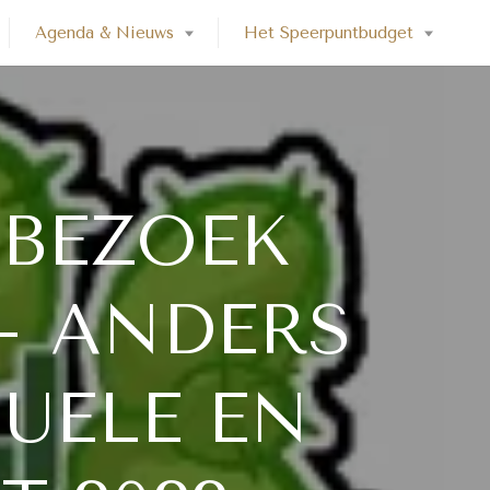
Agenda & Nieuws
Het Speerpuntbudget
TBEZOEK
– ANDERS
UELE EN