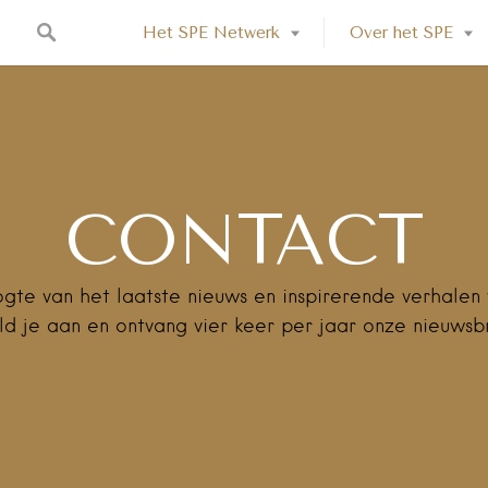
Het SPE Netwerk
Over het SPE
CONTACT
ogte van het laatste nieuws en inspirerende verhalen 
d je aan en ontvang vier keer per jaar onze nieuwsbr