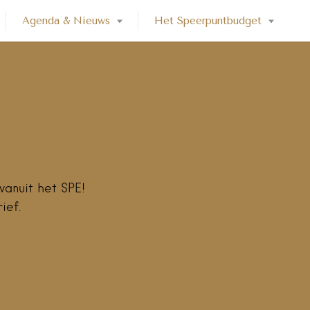
Agenda & Nieuws
Het Speerpuntbudget
vanuit het SPE!
ief.