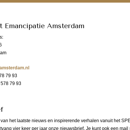
nt Emancipatie Amsterdam
s:
6
dam
amsterdam.nl
78 79 93
 578 79 93
f
e van het laatste nieuws en inspirerende verhalen vanuit het SPE
tvang vier keer per jaar onze nieuwsbrief. Je kunt ook een mail