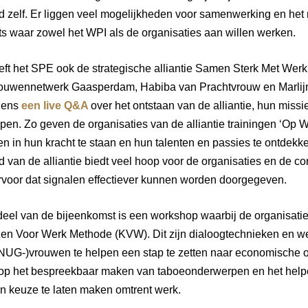
ld zelf. Er liggen veel mogelijkheden voor samenwerking en het 
ets waar zowel het WPI als de organisaties aan willen werken.
ft het SPE ook de strategische alliantie Samen Sterk Met Werk
rouwennetwerk Gaasperdam, Habiba van Prachtvrouw en Marlij
jdens
een live Q&A
over het ontstaan van de alliantie, hun missi
lopen. Zo geven de organisaties van de alliantie trainingen ‘Op
n in hun kracht te staan en hun talenten en passies te ontdekk
 van de alliantie biedt veel hoop voor de organisaties en de c
rvoor dat signalen effectiever kunnen worden doorgegeven.
deel van de bijeenkomst is een workshop waarbij de organisati
en Voor Werk Methode (KVW). Dit zijn dialoogtechnieken en w
NUG-)vrouwen te helpen een stap te zetten naar economische o
l op het bespreekbaar maken van taboeonderwerpen en het hel
 keuze te laten maken omtrent werk.