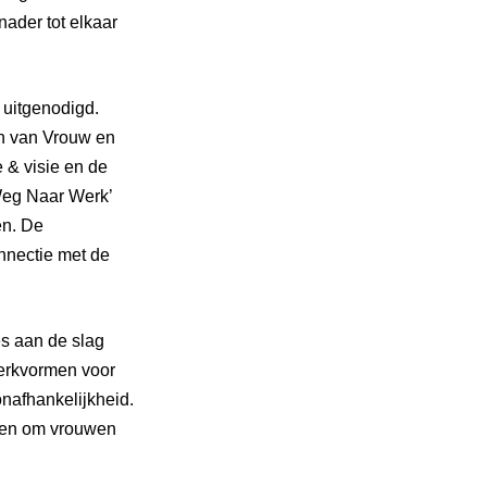
nader tot elkaar
 uitgenodigd.
n van Vrouw en
e & visie en de
 Weg Naar Werk’
en. De
onnectie met de
es aan de slag
erkvormen voor
nafhankelijkheid.
pen om vrouwen