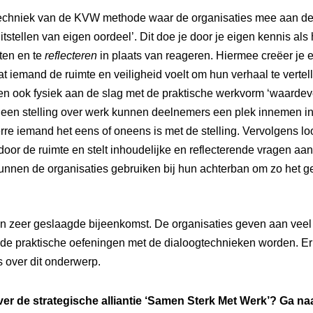
techniek van de KVW methode waar de organisaties mee aan de 
uitstellen van eigen oordeel’. Dit doe je door je eigen kennis al
tten en te
reflecteren
in plaats van reageren. Hiermee creëer je
at iemand de ruimte en veiligheid voelt om hun verhaal te vertel
en ook fysiek aan de slag met de praktische werkvorm ‘waardev
een stelling over werk kunnen deelnemers een plek innemen in
rre iemand het eens of oneens is met de stelling. Vervolgens lo
oor de ruimte en stelt inhoudelijke en reflecterende vragen aa
nnen de organisaties gebruiken bij hun achterban om zo het g
een zeer geslaagde bijeenkomst. De organisaties geven aan vee
n de praktische oefeningen met de dialoogtechnieken worden. Er 
 over dit onderwerp.
er de strategische alliantie ‘Samen Sterk Met Werk’? Ga n