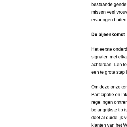
bestaande genderr
missen veel vrouw
ervaringen buiten 
De bijeenkomst
Het eerste onderd
signalen met elka
achterban. Een te
een te grote stap
Om deze onzekerh
Participatie en In
regelingen omtren
belangrijkste tip 
doel al duidelijk
klanten van het WP