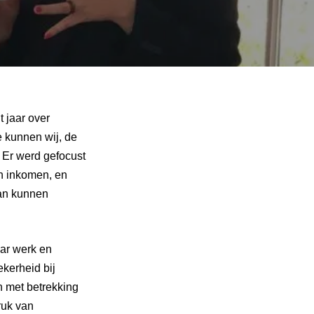
 jaar over
e kunnen wij, de
 Er werd gefocust
en inkomen, en
ban kunnen
ar werk en
ekerheid bij
n met betrekking
ruk van