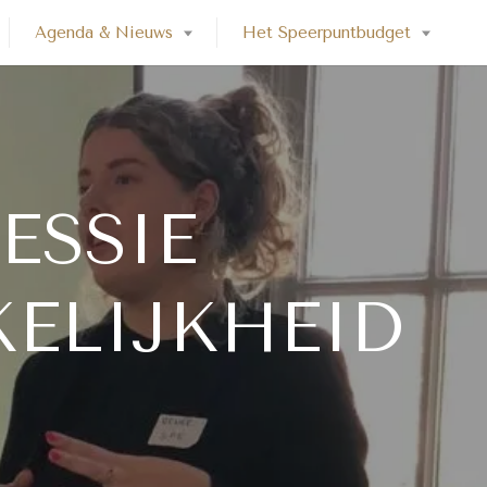
Agenda & Nieuws
Het Speerpuntbudget
ESSIE
ELIJKHEID