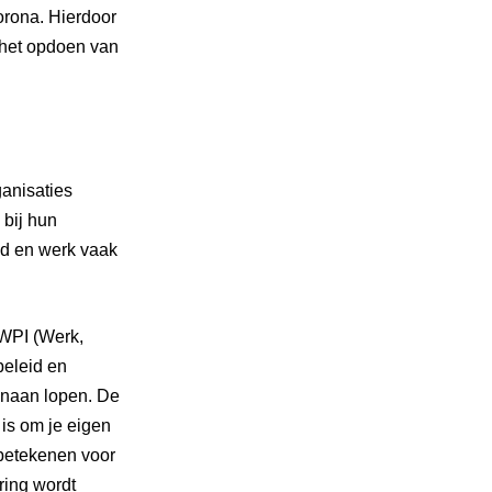
orona. Hierdoor
 het opdoen van
anisaties
 bij hun
nd en werk vaak
WPI (Werk,
beleid en
enaan lopen. De
 is om je eigen
 betekenen voor
ring wordt