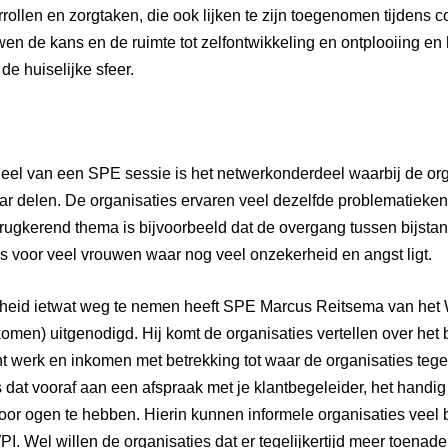
ollen en zorgtaken, die ook lijken te zijn toegenomen tijdens c
en de kans en de ruimte tot zelfontwikkeling en ontplooiing en
de huiselijke sfeer.
eel van een SPE sessie is het netwerkonderdeel waarbij de org
ar delen. De organisaties ervaren veel dezelfde problematieken
rugkerend thema is bijvoorbeeld dat de overgang tussen bijsta
 is voor veel vrouwen waar nog veel onzekerheid en angst ligt.
eid ietwat weg te nemen heeft SPE Marcus Reitsema van het 
komen) uitgenodigd. Hij komt de organisaties vertellen over het 
t werk en inkomen met betrekking tot waar de organisaties teg
is dat vooraf aan een afspraak met je klantbegeleider, het handig
 voor ogen te hebben. Hierin kunnen informele organisaties veel
I. Wel willen de organisaties dat er tegelijkertijd meer toenade