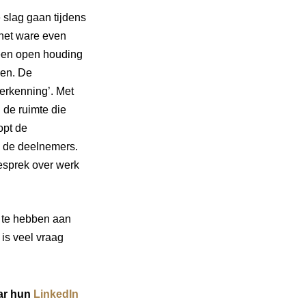
slag gaan tijdens
s het ware even
 een open houding
len. De
erkenning’. Met
 de ruimte die
opt de
n de deelnemers.
esprek over werk
l te hebben aan
is veel vraag
aar hun
LinkedIn