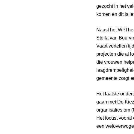
gezocht in het ve
komen en dit is i
Naast het WPI hee
Stella van Buurv
Vaart vertellen ti
projecten die al 
die vrouwen helpe
laagdrempeligheid
gemeente zorgt e
Het laatste onder
gaan met De Kiez
organisaties om
(
Het focust voora
een weloverwogen