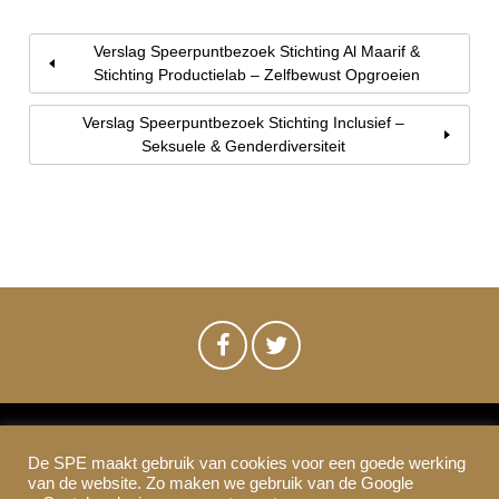
Verslag Speerpuntbezoek Stichting Al Maarif &
Stichting Productielab – Zelfbewust Opgroeien
Verslag Speerpuntbezoek Stichting Inclusief –
Seksuele & Genderdiversiteit
De SPE maakt gebruik van cookies voor een goede werking
SPE-Amsterdam © 2021
van de website. Zo maken we gebruik van de Google
Colofon & Disclaimer
Privacy
Cookies