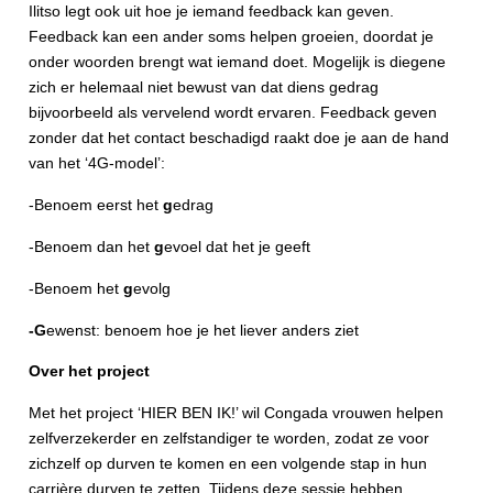
Ilitso legt ook uit hoe je iemand feedback kan geven.
Feedback kan een ander soms helpen groeien, doordat je
onder woorden brengt wat iemand doet. Mogelijk is diegene
zich er helemaal niet bewust van dat diens gedrag
bijvoorbeeld als vervelend wordt ervaren. Feedback geven
zonder dat het contact beschadigd raakt doe je aan de hand
van het ‘4G-model’:
-Benoem eerst het
g
edrag
-Benoem dan het
g
evoel dat het je geeft
-Benoem het
g
evolg
-G
ewenst: benoem hoe je het liever anders ziet
Over het project
Met het project ‘HIER BEN IK!’ wil Congada vrouwen helpen
zelfverzekerder en zelfstandiger te worden, zodat ze voor
zichzelf op durven te komen en een volgende stap in hun
carrière durven te zetten. Tijdens deze sessie hebben