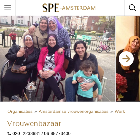
Organisaties
Amsterdamse vrouwenorganisaties
Werk
Vrouwenbazaar
020- 2233681 / 06-85773400