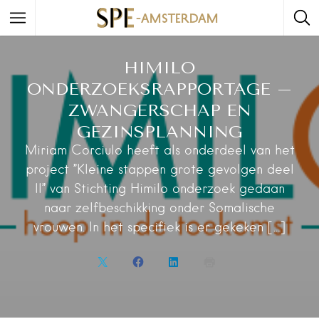
HIMILO
ONDERZOEKSRAPPORTAGE –
ZWANGERSCHAP EN
GEZINSPLANNING
Miriam Corciulo heeft als onderdeel van het
project ”Kleine stappen grote gevolgen deel
II” van Stichting Himilo onderzoek gedaan
naar zelfbeschikking onder Somalische
vrouwen. In het specifiek is er gekeken […]