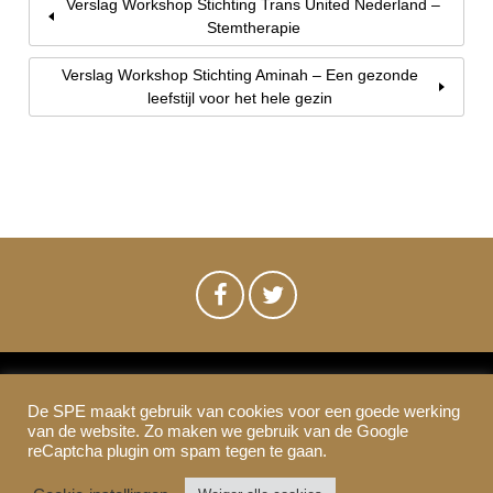
Verslag Workshop Stichting Trans United Nederland –
Stemtherapie
Verslag Workshop Stichting Aminah – Een gezonde
leefstijl voor het hele gezin
De SPE maakt gebruik van cookies voor een goede werking
SPE-Amsterdam © 2021
van de website. Zo maken we gebruik van de Google
Colofon & Disclaimer
Privacy
Cookies
reCaptcha plugin om spam tegen te gaan.