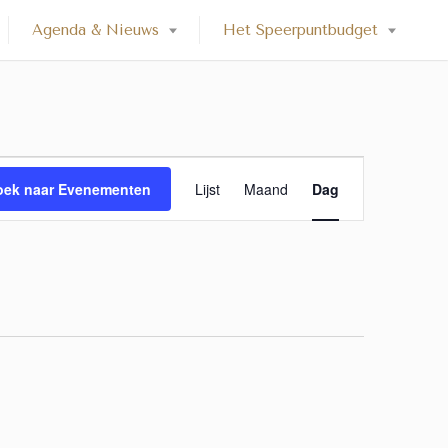
Agenda & Nieuws
Het Speerpuntbudget
E
oek naar Evenementen
Lijst
Maand
Dag
v
e
n
e
m
e
n