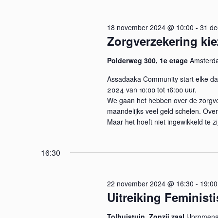
e
d
e
i
r
n
18 november 2024 @ 10:00
-
31 d
n
e
Zorgverzekering kie
.
e
t
Z
n
Polderweg 300, 1e etage
Amsterd
o
e
d
Assadaaka Community start elke d
e
a
2024 van 10:00 tot 16:00 uur.
k
n
t
We gaan het hebben over de zorgve
v
u
maandelijks veel geld schelen. Over
Z
o
m
Maar het hoeft niet ingewikkeld te zi
o
.
o
r
E
16:30
e
v
e
22 november 2024 @ 16:30
-
19:00
k
n
Uitreiking Feministi
e
e
m
Tolhuistuin, Zonzij zaal
IJpromen