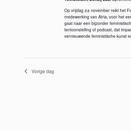
e
n
n
Op vrijdag 22 november reikt het 
t
medewerking van Atria, voor het eers
e
e
gaat naar een bijzonder feministisch
tentoonstelling of podcast, dat imp
n
n
vernieuwende feministische kunst e
m
e
w
t
k
e
e
Vorige dag
y
e
w
o
r
r
d
g
.
e