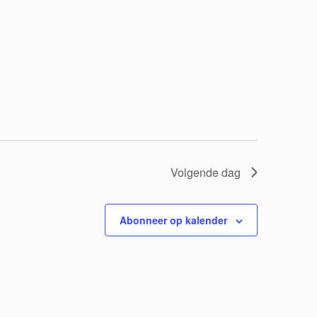
i
g
a
t
i
e
Volgende dag
Abonneer op kalender