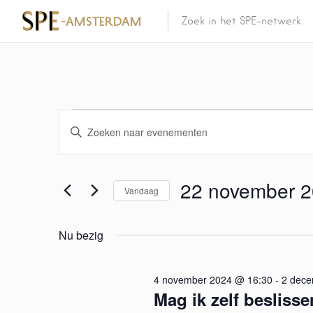
E
V
u
v
l
e
22 november 
e
Vandaag
e
n
S
n
k
e
Nu bezig
e
l
e
y
e
w
4 november 2024 @ 16:30
c
-
2 dece
m
Mag ik zelf besliss
o
t
r
e