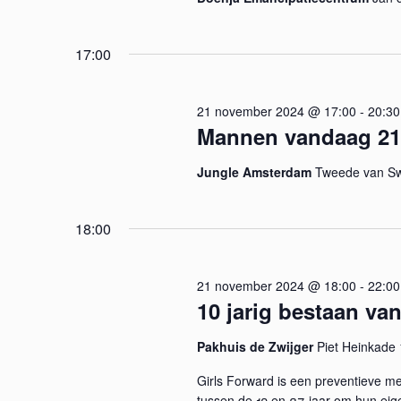
e
n
n
t
17:00
e
e
n
n
21 november 2024 @ 17:00
-
20:30
m
Mannen vandaag 21
e
w
t
Jungle Amsterdam
Tweede van Sw
k
e
e
y
18:00
e
w
o
r
r
21 november 2024 @ 18:00
-
22:00
10 jarig bestaan va
d
g
.
Pakhuis de Zwijger
Piet Heinkade
e
Girls Forward is een preventieve me
tussen de 10 en 27 jaar om hun eig