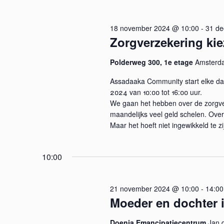
e
d
e
i
r
n
18 november 2024 @ 10:00
-
31 d
n
e
Zorgverzekering kie
.
e
t
Z
n
Polderweg 300, 1e etage
Amsterd
o
e
d
Assadaaka Community start elke d
e
a
2024 van 10:00 tot 16:00 uur.
k
n
t
We gaan het hebben over de zorgve
v
u
maandelijks veel geld schelen. Over
Z
o
m
Maar het hoeft niet ingewikkeld te zi
o
.
o
r
E
10:00
e
v
e
21 november 2024 @ 10:00
-
14:00
k
n
Moeder en dochter i
e
e
m
Doenja Emancipatiecentrum
Jan 