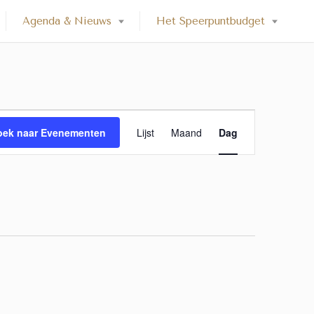
Agenda & Nieuws
Het Speerpuntbudget
E
oek naar Evenementen
Lijst
Maand
Dag
v
e
n
e
m
e
n