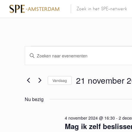
E
V
u
v
l
e
21 november 
e
Vandaag
e
n
S
n
k
e
Nu bezig
e
l
e
y
e
w
4 november 2024 @ 16:30
c
-
2 dece
m
Mag ik zelf besliss
o
t
r
e