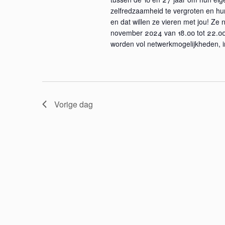
v
zelfredzaamheid te vergroten en hun
en dat willen ze vieren met jou! Ze n
e
november 2024 van 18.00 tot 22.00 
worden vol netwerkmogelijkheden, in
n
n
a
Vorige dag
v
i
g
a
t