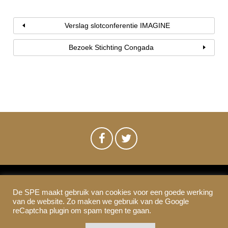
Verslag slotconferentie IMAGINE
Bezoek Stichting Congada
De SPE maakt gebruik van cookies voor een goede werking
SPE-Amsterdam © 2021
van de website. Zo maken we gebruik van de Google
Colofon & Disclaimer
Privacy
Cookies
reCaptcha plugin om spam tegen te gaan.