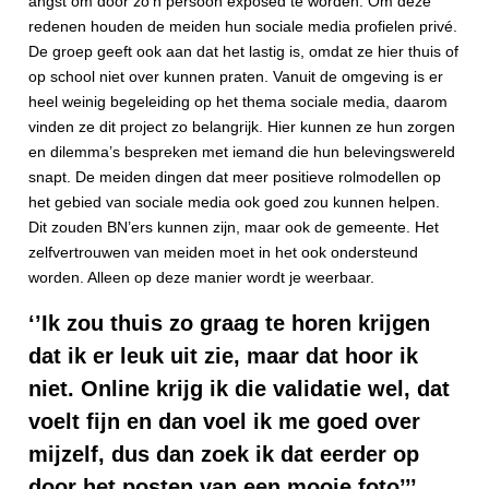
angst om door zo’n persoon exposed te worden. Om deze
redenen houden de meiden hun sociale media profielen privé.
De groep geeft ook aan dat het lastig is, omdat ze hier thuis of
op school niet over kunnen praten. Vanuit de omgeving is er
heel weinig begeleiding op het thema sociale media, daarom
vinden ze dit project zo belangrijk. Hier kunnen ze hun zorgen
en dilemma’s bespreken met iemand die hun belevingswereld
snapt. De meiden dingen dat meer positieve rolmodellen op
het gebied van sociale media ook goed zou kunnen helpen.
Dit zouden BN’ers kunnen zijn, maar ook de gemeente. Het
zelfvertrouwen van meiden moet in het ook ondersteund
worden. Alleen op deze manier wordt je weerbaar.
‘’Ik zou thuis zo graag te horen krijgen
dat ik er leuk uit zie, maar dat hoor ik
niet. Online krijg ik die validatie wel, dat
voelt fijn en dan voel ik me goed over
mijzelf, dus dan zoek ik dat eerder op
door het posten van een mooie foto’’’.