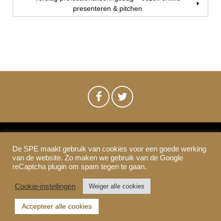
presenteren & pitchen
De SPE maakt gebruik van cookies voor een goede werking
SPE-Amsterdam © 2021
van de website. Zo maken we gebruik van de Google
Colofon & Disclaimer
Privacy
Cookies
reCaptcha plugin om spam tegen te gaan.
Cookie-instellingen
Weiger alle cookies
Accepteer alle cookies