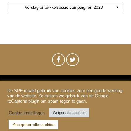
Verslag ontwikkelsessie campaignen 2023
De SPE maakt gebruik van cookies voor een goede werking
SPE-Amsterdam © 2021
van de website. Zo maken we gebruik van de Google
Colofon & Disclaimer
Privacy
Cookies
reCaptcha plugin om spam tegen te gaan.
Cookie-instellingen
Weiger alle cookies
Accepteer alle cookies