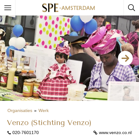
Organisaties
Werk
Venzo (Stichting Venzo)
020-7601170
www.venzo.co.nl