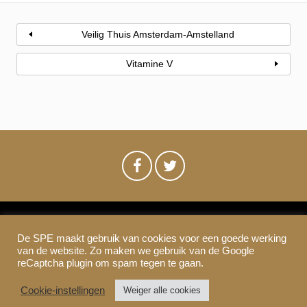
Veilig Thuis Amsterdam-Amstelland
Vitamine V
De SPE maakt gebruik van cookies voor een goede werking
SPE-Amsterdam © 2021
van de website. Zo maken we gebruik van de Google
Colofon & Disclaimer
Privacy
Cookies
reCaptcha plugin om spam tegen te gaan.
Cookie-instellingen
Weiger alle cookies