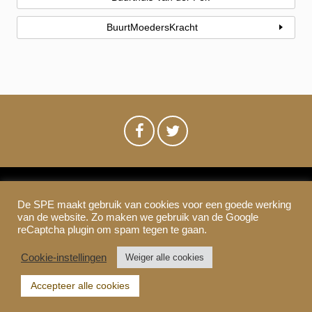
BuurtMoedersKracht
De SPE maakt gebruik van cookies voor een goede werking
SPE-Amsterdam © 2021
van de website. Zo maken we gebruik van de Google
Colofon & Disclaimer
Privacy
Cookies
reCaptcha plugin om spam tegen te gaan.
Cookie-instellingen
Weiger alle cookies
Accepteer alle cookies