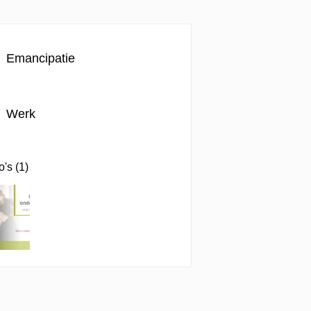
Emancipatie
Werk
o's (1)