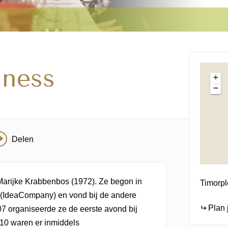
iness
+
−
Delen
Marijke Krabbenbos (1972). Ze begon in
Timorpl
 (IdeaCompany) en vond bij de andere
Plan 
07 organiseerde ze de eerste avond bij
010 waren er inmiddels