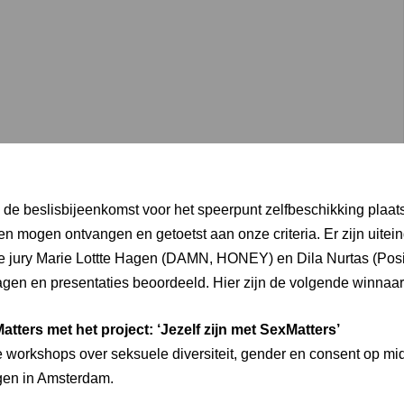
de beslisbijeenkomst voor het speerpunt zelfbeschikking plaat
en mogen ontvangen en getoetst aan onze criteria. Er zijn uitein
e jury Marie Lottte Hagen (DAMN, HONEY) en Dila Nurtas (Posit
gen en presentaties beoordeeld. Hier zijn de volgende winnaa
tters met het project: ‘Jezelf zijn met SexMatters’
e workshops over seksuele diversiteit, gender en consent op m
en in Amsterdam.