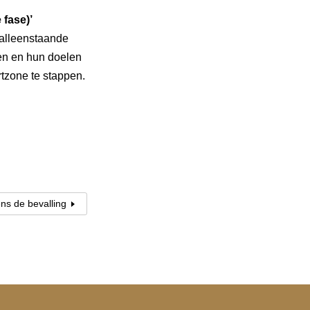
 fase)’
 alleenstaande
en en hun doelen
rtzone te stappen.
ens de bevalling