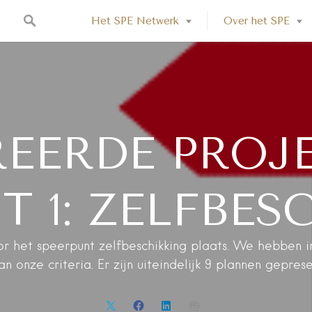
Het SPE Netwerk
Over het SPE
ERDE PROJE
T 1: ZELFBE
or het speerpunt zelfbeschikking plaats. We hebben 
n onze criteria. Er zijn uiteindelijk 9 plannen gepres