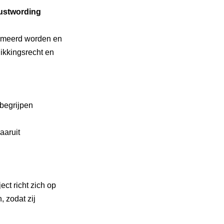
wustwording
ormeerd worden en
hikkingsrecht en
begrijpen
aaruit
ct richt zich op
 zodat zij