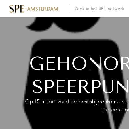
GEHONORE
SPEERPUN
Op 15 maart vond de beslisbijeenkomst vo
getoetst aa