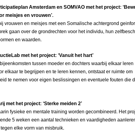
rticipatieplan Amsterdam en SOMVAO met het project: ‘Be
or meisjes en vrouwen’.
bij vrouwen en meisjes met een Somalische achtergrond geinf
prek gaan over de grondrechten voor het individu, hun zelfbesc
normen en waarden.
uctieLab met het project: ‘Vanuit het hart’
bijeenkomsten tussen moeder en dochters waarbij elkaar leren 
or elkaar te begrijpen en te leren kennen, ontstaat er ruimte om
eid te nemen voor eigen beslissingen en eventuele fouten die d
rij met het project: ‘Sterke meiden 2’
aarin fysieke en mentale training worden gecombineerd. Het proje
rende 5 weken een aantal technieken en vaardigheden aanleren,
tegen elke vorm van misbruik.