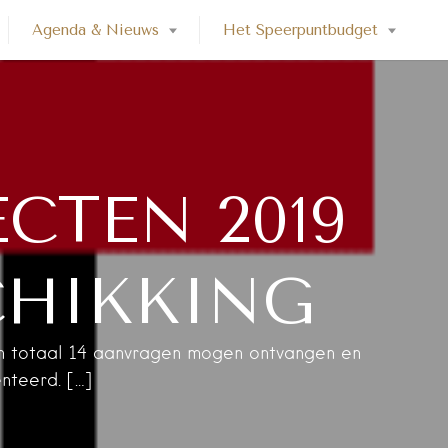
Agenda & Nieuws
Het Speerpuntbudget
CTEN 2019
SCHIKKING
in totaal 14 aanvragen mogen ontvangen en
enteerd. […]