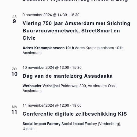
w
n
a
e
t
9 november 2024 @ 14:30
-
18:30
ZA
t
9
u
Viering 750 jaar Amsterdam met Stichting
e
m
Buurvrouwennetwerk, StreetSmart en
e
r
.
Civic
n
g
Adres Kramatplantsoen 101h
Adres Kramatplantsoen 101h,
Amsterdam
a
Z
10 november 2024 @ 13:00
-
15:30
v
ZO
10
o
Dag van de mantelzorg Assadaaka
e
Wethouder Verheijhal
Polderweg 300, Amsterdam-Oost,
e
n
Amsterdam
n
k
11 november 2024 @ 12:00
-
18:00
MA
11
a
Conferentie digitale zelfbeschikking KIS
e
v
Social Impact Factory
Social Impact Factory (Vredenburg),
Utrecht
n
i