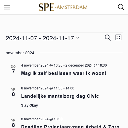
2024-11-07
 - 
2024-11-17
E
Z
E
L
o
i
S
e
v
v
j
e
november 2024
k
s
e
e
l
t
n
e
4 november 2024 @ 16:30
-
2 december 2024 @ 18:30
e
DO
n
7
Mag ik zelf beslissen waar ik woon!
c
n
e
t
e
8 november 2024 @ 11:30
-
14:00
m
VR
e
8
e
Landelijke mantelzorg dag Civic
e
r
m
Stay Okay
e
n
e
e
8 november 2024 @ 13:00
t
VR
n
8
Deadline Projectaanvraag Arbeid & Zorg
d