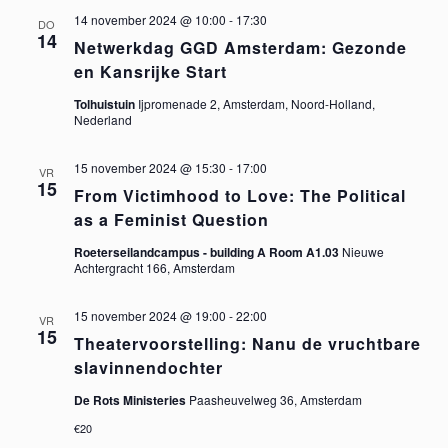
14 november 2024 @ 10:00
-
17:30
DO
g
e
14
Netwerkdag GGD Amsterdam: Gezonde
a
en Kansrijke Start
n
t
Tolhuistuin
Ijpromenade 2, Amsterdam, Noord-Holland,
Nederland
w
i
15 november 2024 @ 15:30
-
17:00
e
e
VR
15
From Victimhood to Love: The Political
as a Feminist Question
e
Roeterseilandcampus - building A Room A1.03
Nieuwe
r
Achtergracht 166, Amsterdam
g
15 november 2024 @ 19:00
-
22:00
VR
15
Theatervoorstelling: Nanu de vruchtbare
e
slavinnendochter
De Rots Ministeries
Paasheuvelweg 36, Amsterdam
v
€20