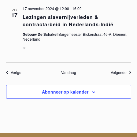
e
17 november 2024 @ 12:00
-
16:00
ZO
17
n
Lezingen slavernijverleden &
contractarbeid in Nederlands-Indië
n
Gebouw De Schakel
Burgemeester Bickerstraat 46-A, Diemen,
Nederland
a
€3
v
Evenementen
Evene
Vorige
Vandaag
Volgende
i
g
Abonneer op kalender
a
t
i