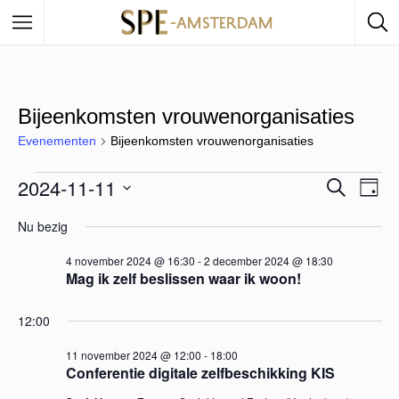
Bijeenkomsten vrouwenorganisaties
Evenementen
Bijeenkomsten vrouwenorganisaties
2024-11-11
E
Z
E
D
o
a
S
e
v
Nu bezig
v
g
e
k
e
e
l
4 november 2024 @ 16:30
-
2 december 2024 @ 18:30
n
e
e
Mag ik zelf beslissen waar ik woon!
n
c
n
e
t
12:00
e
m
e
11 november 2024 @ 12:00
-
18:00
e
Conferentie digitale zelfbeschikking KIS
e
r