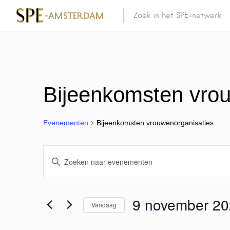
Bijeenkomsten vrou
Evenementen
Bijeenkomsten vrouwenorganisaties
E
V
u
v
l
e
9 november 2
e
Vandaag
e
n
S
n