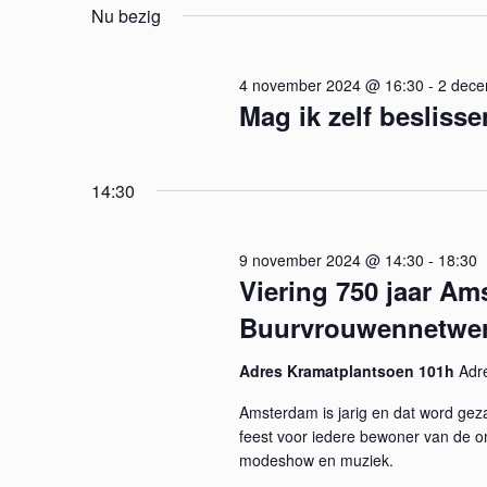
k
e
Nu bezig
e
l
e
y
e
w
4 november 2024 @ 16:30
c
-
2 dece
m
Mag ik zelf besliss
o
t
r
e
e
d
e
i
14:30
r
n
n
e
.
e
t
9 november 2024 @ 14:30
-
18:30
Z
n
Viering 750 jaar Am
o
e
d
e
Buurvrouwennetwerk
a
k
n
t
v
Adres Kramatplantsoen 101h
Adr
u
Z
o
m
Amsterdam is jarig en dat word gezam
o
.
feest voor iedere bewoner van de 
o
r
modeshow en muziek.
E