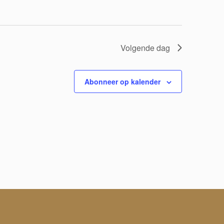
n
n
a
Volgende dag
v
i
Abonneer op kalender
g
a
t
i
e