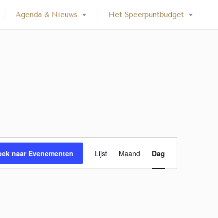
Agenda & Nieuws
Het Speerpuntbudget
E
oek naar Evenementen
Lijst
Maand
Dag
v
e
n
e