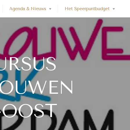
Agenda & Nieuws
Het Speerpuntbudget
URSUS
ROUWEN
-OOST