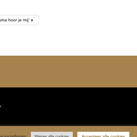
ma hoor je mij’
s
Accepteer alle cookies
e-instellingen
Weiger alle cookies