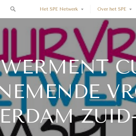
Het SPE Netwerk
Over het SPE
WERMENT C
NEMENDE V
ERDAM ZUID