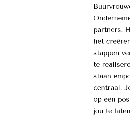
Buurvrouw
Onderneme
partners. H
het creëren
stappen ve
te realiser
staan empo
centraal. J
op een posi
jou te late