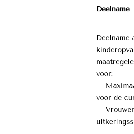
Deelname
Deelname aa
kinderopva
maatregele
voor:
– Maximaal
voor de cu
– Vrouwen 
uitkeringss