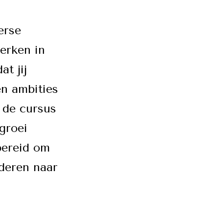
erse
terken in
t jij
en ambities
n de cursus
groei
 bereid om
nderen naar