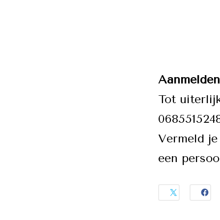
Aanmelden
Tot uiterli
0685515248
Vermeld je 
een persoon