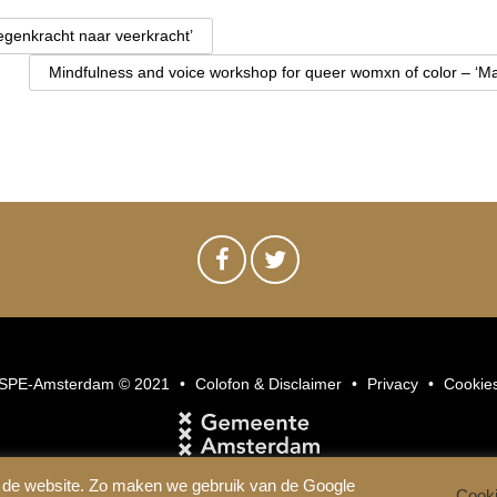
egenkracht naar veerkracht’
Mindfulness and voice workshop for queer womxn of color – ‘Ma
SPE-Amsterdam © 2021
Colofon & Disclaimer
Privacy
Cookie
 de website. Zo maken we gebruik van de Google
Cooki