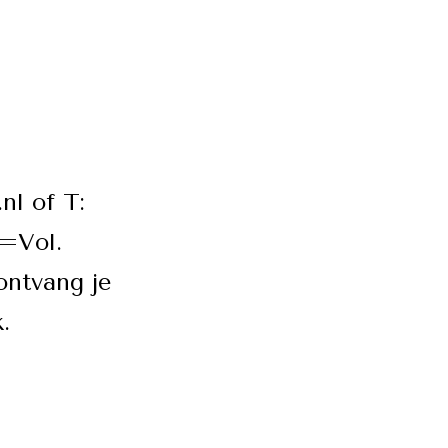
nl of T:
l=Vol.
ontvang je
.