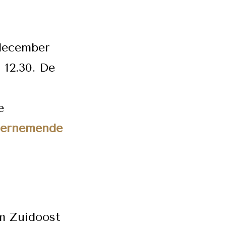
december
 12.30. De
e
dernemende
m Zuidoost