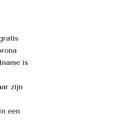
gratis
orona
lname is
ar zijn
in een