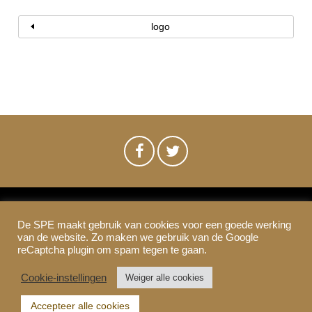
logo
De SPE maakt gebruik van cookies voor een goede werking
SPE-Amsterdam © 2021
van de website. Zo maken we gebruik van de Google
Colofon & Disclaimer
Privacy
Cookies
reCaptcha plugin om spam tegen te gaan.
Cookie-instellingen
Weiger alle cookies
Accepteer alle cookies