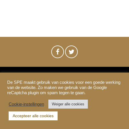
De SPE maakt gebruik van cookies voor een goede werking
SPE-Amsterdam © 2021
van de website. Zo maken we gebruik van de Google
Colofon & Disclaimer
Privacy
Cookies
reCaptcha plugin om spam tegen te gaan.
Cookie-instellingen
Weiger alle cookies
Accepteer alle cookies