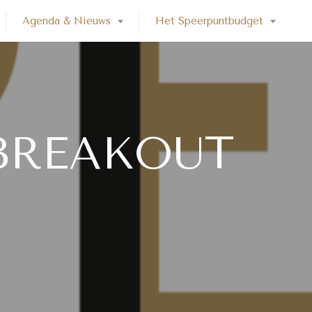
Agenda & Nieuws
Het Speerpuntbudget
BREAKOUT