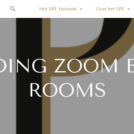
Het SPE Netwerk
Over het SPE
DING ZOOM 
ROOMS