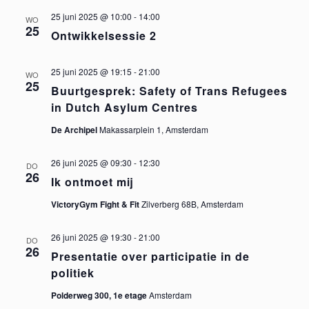
25 juni 2025 @ 10:00
-
14:00
g
WO
e
25
Ontwikkelsessie 2
a
n
t
25 juni 2025 @ 19:15
-
21:00
WO
25
w
Buurtgesprek: Safety of Trans Refugees
i
in Dutch Asylum Centres
e
e
De Archipel
Makassarplein 1, Amsterdam
e
26 juni 2025 @ 09:30
-
12:30
DO
26
Ik ontmoet mij
r
VictoryGym Fight & Fit
Zilverberg 68B, Amsterdam
g
26 juni 2025 @ 19:30
-
21:00
DO
e
26
Presentatie over participatie in de
politiek
v
Polderweg 300, 1e etage
Amsterdam