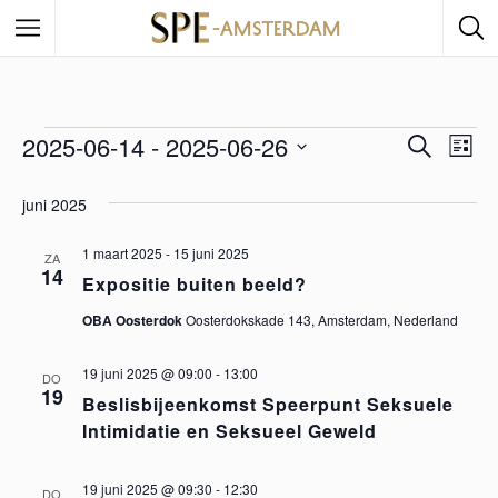
2025-06-14
 - 
2025-06-26
E
Z
E
L
o
i
S
e
v
v
j
e
juni 2025
k
s
e
e
l
t
n
e
1 maart 2025
-
15 juni 2025
e
ZA
n
14
Expositie buiten beeld?
c
n
e
t
OBA Oosterdok
Oosterdokskade 143, Amsterdam, Nederland
e
m
e
e
19 juni 2025 @ 09:00
-
13:00
DO
e
r
19
Beslisbijeenkomst Speerpunt Seksuele
m
e
n
Intimidatie en Seksueel Geweld
e
e
t
n
19 juni 2025 @ 09:30
-
12:30
DO
d