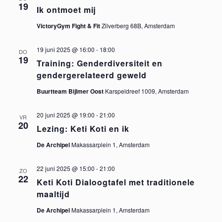
w
n
19
Ik ontmoet mij
a
e
t
VictoryGym Fight & Fit
Zilverberg 68B, Amsterdam
t
u
e
m
19 juni 2025 @ 16:00
-
18:00
e
DO
r
19
.
Training: Genderdiversiteit en
gendergerelateerd geweld
n
g
Buurtteam Bijlmer Oost
Karspeldreef 1009, Amsterdam
a
Z
v
20 juni 2025 @ 19:00
-
21:00
VR
o
20
Lezing: Keti Koti en ik
e
e
De Archipel
Makassarplein 1, Amsterdam
n
n
k
22 juni 2025 @ 15:00
-
21:00
ZO
22
Keti Koti Dialoogtafel met traditionele
a
e
maaltijd
v
De Archipel
Makassarplein 1, Amsterdam
n
i