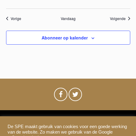
e
n
Evenementen
Evene
Vorige
Vandaag
Volgende
n
Abonneer op kalender
a
v
i
g
a
t
De SPE maakt gebruik van cookies voor een goede werking
SPE-Amsterdam © 2021
i
van de website. Zo maken we gebruik van de Google
Colofon & Disclaimer
Privacy
Cookies