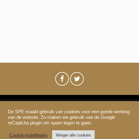
w
n
a
e
t
t
u
e
m
e
r
.
n
g
a
Z
v
o
e
e
n
n
k
De SPE maakt gebruik van cookies voor een goede werking
a
SPE-Amsterdam © 2021
van de website. Zo maken we gebruik van de Google
e
Colofon & Disclaimer
Privacy
Cookies
reCaptcha plugin om spam tegen te gaan.
v
n
Cookie-instellingen
Weiger alle cookies
i