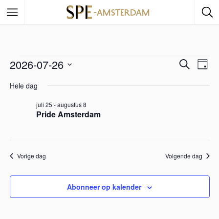
2026-07-26
E
Z
E
D
o
a
S
e
v
Hele dag
v
g
e
k
e
e
l
juli 25
-
augustus 8
n
e
e
Pride Amsterdam
n
c
n
e
t
e
m
e
Vorige dag
Volgende dag
e
e
r
m
e
Abonneer op kalender
n
e
e
t
n
d