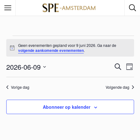
Geen evenementen gepland voor 9 juni 2026. Ga naar de
B
volgende aankomende evenementen
.
e
r
2026-06-09
i
E
Z
E
D
c
o
a
h
S
e
v
t
v
g
e
k
Vorige dag
Volgende dag
e
e
l
n
e
e
n
c
Abonneer op kalender
n
e
t
e
m
e
e
e
r