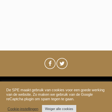
m
e
n
e
e
t
n
d
w
n
a
e
t
t
u
e
m
e
r
.
n
g
a
Z
v
o
e
De SPE maakt gebruik van cookies voor een goede werking
SPE-Amsterdam © 2021
e
n
van de website. Zo maken we gebruik van de Google
Colofon & Disclaimer
Privacy
Cookies
reCaptcha plugin om spam tegen te gaan.
n
k
Cookie-instellingen
Weiger alle cookies