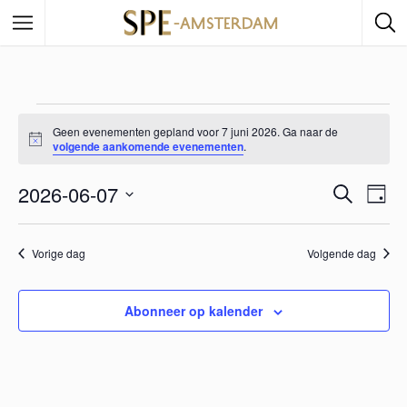
Geen evenementen gepland voor 7 juni 2026. Ga naar de
B
volgende aankomende evenementen
.
e
r
2026-06-07
i
E
Z
E
D
c
o
a
h
S
e
v
t
v
g
e
k
Vorige dag
Volgende dag
e
e
l
n
e
e
n
c
Abonneer op kalender
n
e
t
e
m
e
e
e
r