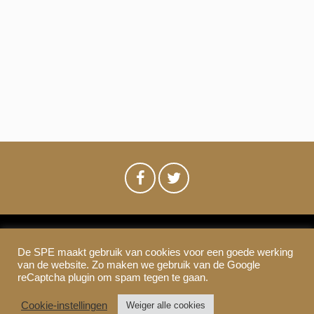
m
e
n
e
e
t
n
d
w
n
a
e
t
t
u
e
m
e
r
.
n
g
a
Z
v
o
e
De SPE maakt gebruik van cookies voor een goede werking
SPE-Amsterdam © 2021
e
n
van de website. Zo maken we gebruik van de Google
Colofon & Disclaimer
Privacy
Cookies
reCaptcha plugin om spam tegen te gaan.
n
k
Cookie-instellingen
Weiger alle cookies