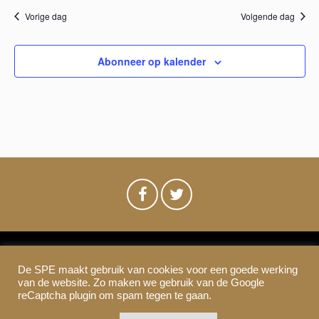
w
n
a
Vorige dag
Volgende dag
e
t
t
u
e
Abonneer op kalender
m
e
r
.
n
g
a
Z
v
o
e
e
n
n
k
a
De SPE maakt gebruik van cookies voor een goede werking
e
SPE-Amsterdam © 2021
van de website. Zo maken we gebruik van de Google
v
Colofon & Disclaimer
Privacy
Cookies
reCaptcha plugin om spam tegen te gaan.
n
i