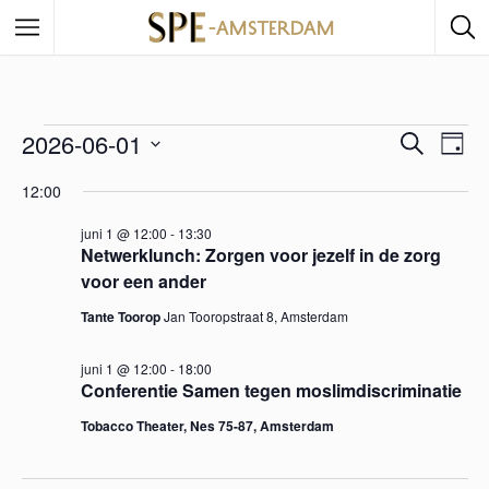
2026-06-01
E
Z
E
D
o
a
S
e
v
12:00
v
g
e
k
e
e
l
juni 1 @ 12:00
-
13:30
n
e
e
Netwerklunch: Zorgen voor jezelf in de zorg
n
c
voor een ander
n
e
t
Tante Toorop
Jan Tooropstraat 8, Amsterdam
e
m
e
e
juni 1 @ 12:00
-
18:00
e
r
Conferentie Samen tegen moslimdiscriminatie
m
e
n
Tobacco Theater, Nes 75-87, Amsterdam
e
e
t
n
d