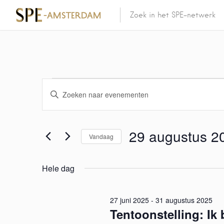
E
V
u
v
l
e
29 augustus 2
e
Vandaag
e
n
S
n
k
e
Hele dag
e
l
e
y
e
w
27 juni 2025
c
-
31 augustus 2025
m
Tentoonstelling: Ik 
o
t
r
e