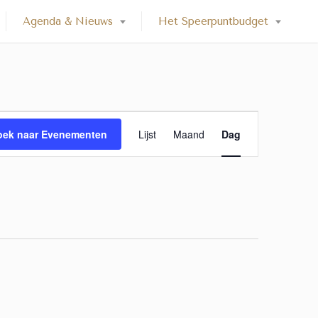
Agenda & Nieuws
Het Speerpuntbudget
E
oek naar Evenementen
Lijst
Maand
Dag
v
e
n
e
m
e
n