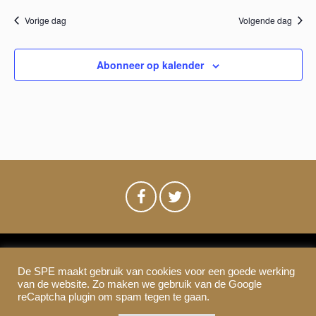
w
n
a
Vorige dag
Volgende dag
e
t
t
u
e
Abonneer op kalender
m
e
r
.
n
g
a
Z
v
o
e
e
n
n
k
a
e
De SPE maakt gebruik van cookies voor een goede werking
SPE-Amsterdam © 2021
v
van de website. Zo maken we gebruik van de Google
Colofon & Disclaimer
Privacy
Cookies
reCaptcha plugin om spam tegen te gaan.
n
i