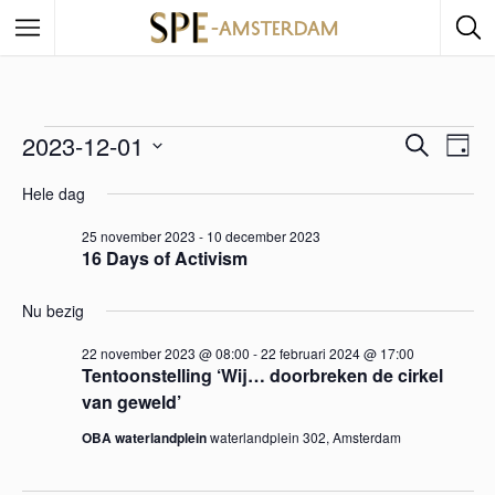
2023-12-01
E
Z
E
D
o
a
S
e
v
Hele dag
v
g
e
k
e
e
l
25 november 2023
-
10 december 2023
n
e
e
16 Days of Activism
n
c
n
e
t
Nu bezig
e
m
e
22 november 2023 @ 08:00
-
22 februari 2024 @ 17:00
e
Tentoonstelling ‘Wij… doorbreken de cirkel
e
r
van geweld’
m
e
n
OBA waterlandplein
waterlandplein 302, Amsterdam
e
e
t
n
d