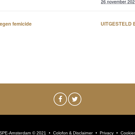
26 november 202
egen femicide
UITGESTELD Br
SPE-Amsterdam © 2021
Colofon & Disclaimer
Privacy
Cookie