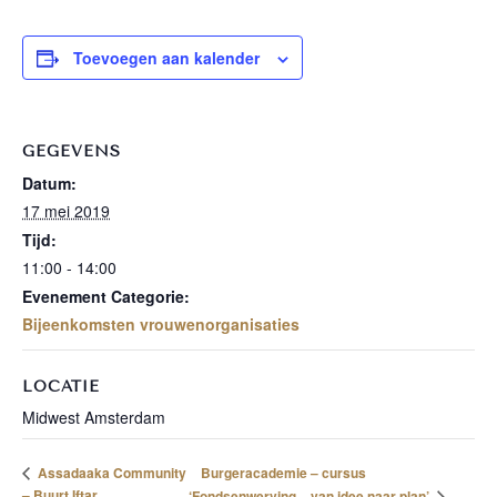
Toevoegen aan kalender
GEGEVENS
Datum:
17 mei 2019
Tijd:
11:00 - 14:00
Evenement Categorie:
Bijeenkomsten vrouwenorganisaties
LOCATIE
Midwest Amsterdam
Burgeracademie – cursus
Assadaaka Community
– Buurt Iftar
‘Fondsenwerving – van idee naar plan’