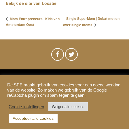
Bekijk de site van Locatie
Single SuperMom | Debat met en
Mom Entrepreneurs | Kids van
Amsterdam Oost
over single moms
De SPE maakt gebruik van cookies voor een goede werking
SPE-Amsterdam © 2021
van de website. Zo maken we gebruik van de Google
Colofon & Disclaimer
Privacy
Cookies
reCaptcha plugin om spam tegen te gaan.
Cookie-instellingen
Weiger alle cookies
Accepteer alle cookies