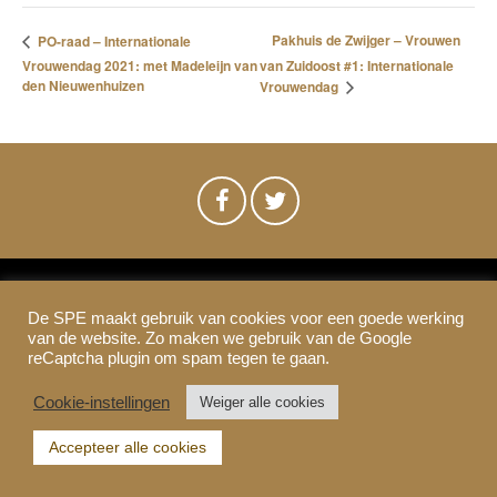
Pakhuis de Zwijger – Vrouwen
PO-raad – Internationale
Vrouwendag 2021: met Madeleijn van
van Zuidoost #1: Internationale
den Nieuwenhuizen
Vrouwendag
De SPE maakt gebruik van cookies voor een goede werking
SPE-Amsterdam © 2021
van de website. Zo maken we gebruik van de Google
Colofon & Disclaimer
Privacy
Cookies
reCaptcha plugin om spam tegen te gaan.
Cookie-instellingen
Weiger alle cookies
Accepteer alle cookies