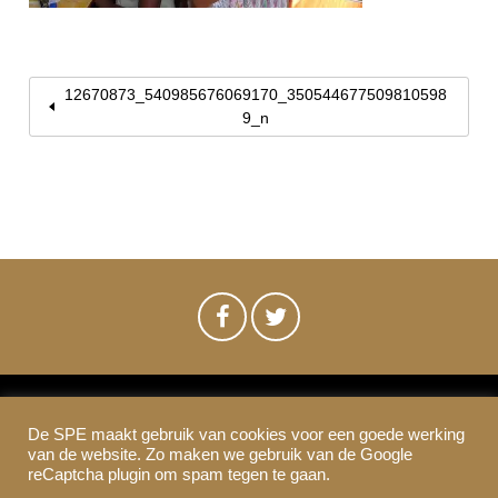
12670873_540985676069170_350544677509810598
9_n
De SPE maakt gebruik van cookies voor een goede werking
SPE-Amsterdam © 2021
van de website. Zo maken we gebruik van de Google
Colofon & Disclaimer
Privacy
Cookies
reCaptcha plugin om spam tegen te gaan.