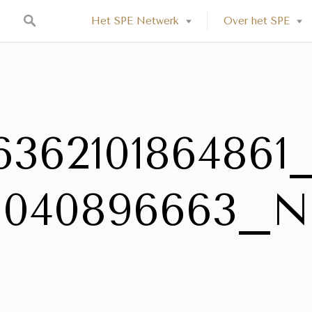
Het SPE Netwerk
Over het SPE
16362101864861
040896663_N