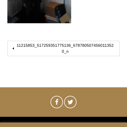
11215853_517259351775136_678780507456011352
0_n