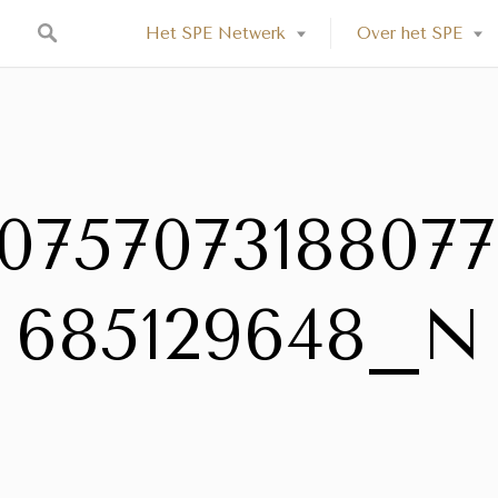
Het SPE Netwerk
Over het SPE
7075707318807
685129648_N