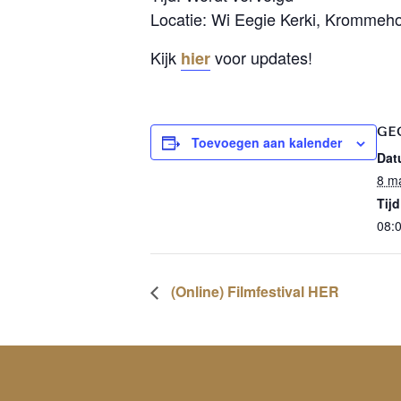
Locatie: Wi Eegie Kerki, Krommeho
Kijk
voor updates!
hier
GE
Toevoegen aan kalender
Dat
8 m
Tijd
08:0
(Online) Filmfestival HER