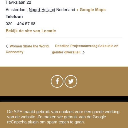
Havikslaan 22
Amsterdam
,
Noord-Holland
Nederland
+ Google Maps
Telefoon
020 – 494 57 68
Bekijk de site van Locatie
Deadline Projectaanvraag Seksuele en
Women Skate the World:
Connectify
gender diversiteit
De SPE maakt gebruik van cookies voor een goede werking
SPE-Amsterdam © 2021
van de website. Zo maken we gebruik van de Google
Colofon & Disclaimer
Privacy
Cookies
reCaptcha plugin om spam tegen te gaan.