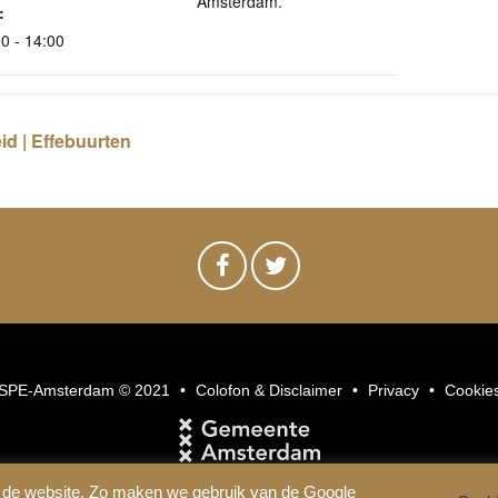
Amsterdam.
:
0 - 14:00
d | Effebuurten
SPE-Amsterdam © 2021
Colofon & Disclaimer
Privacy
Cookie
 de website. Zo maken we gebruik van de Google