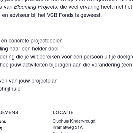
a
van
, die veel ervaring heeft met het
Blooming Projects
n en adviseur bij het VSB Fonds is geweest.
e en concrete projectdoelen
ding naar een helder doel
ering die je wilt bereiken voor één persoon uit je doelg
hoe jouw activiteiten bijdragen aan die verandering (een 
ven van jouw projectplan
chrijfhulp
GEVENS
LOCATIE
Clubhuis Kindervreugd,
um:
Kramatweg 31A,
 5