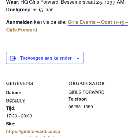
Waar
: HQ Girls Forward, Bessemerstraat 25, 1097 AM
Doelgroep
: 11-15 jaar
Aanmelden
kan via de site:
Girls Events – Oost 11-15 –
Girls Forward
Toevoegen aan kalender
GEGEVENS
ORGANISATOR
GIRLS FORWARD
Datum:
Telefoon
februari 9
0629511350
Tijd:
17:30 - 20:00
Site:
https://girlsforward.com/p