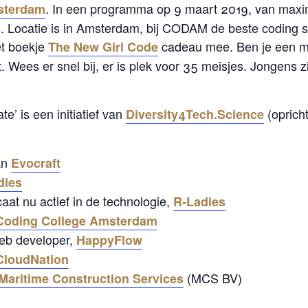
. In een programma op 9 maart 2019, van maxim
sterdam
n. Locatie is in Amsterdam, bij CODAM de beste coding s
et boekje
cadeau mee. Ben je een me
The New Girl Code
it. Wees er snel bij, er is plek voor 35 meisjes. Jongens 
e’ is een initiatief van
(oprich
Diversity4Tech.Science
an
Evocraft
dies
t nu actief in de technologie,
R-Ladies
oding College Amsterdam
web developer,
HappyFlow
CloudNation
(MCS BV)
Maritime Construction Services