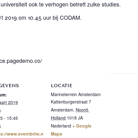
iversiteit ook te verhogen betreft zulke studies.
art 2019 om 10.45 uur bij CODAM.
ence.pagedemo.co/
GEVENS
LOCATIE
Marineterrein Amsterdam
um:
Kattenburgerstraat 7
aart 2019
Amsterdam
,
Noord-
:
Holland
1018 JA
5 - 15:45
Nederland
+ Google
:
ps://www.eventbrite.n
Maps