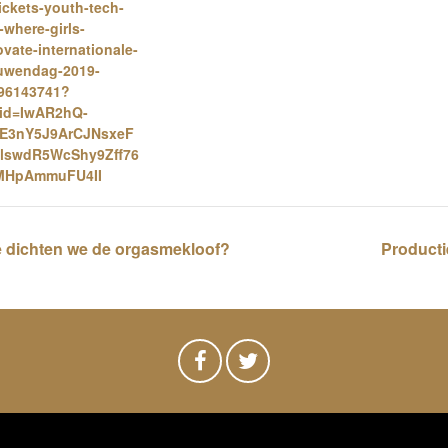
tickets-youth-tech-
-where-girls-
ovate-internationale-
uwendag-2019-
96143741?
lid=IwAR2hQ-
E3nY5J9ArCJNsxeF
lswdR5WcShy9Zff76
MHpAmmuFU4II
oe dichten we de orgasmekloof?
Producti