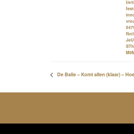
l/e/
fest
inn
vro
547
fbc
JeU
STh
M9
De Balie – Komt allen (klaar) – H