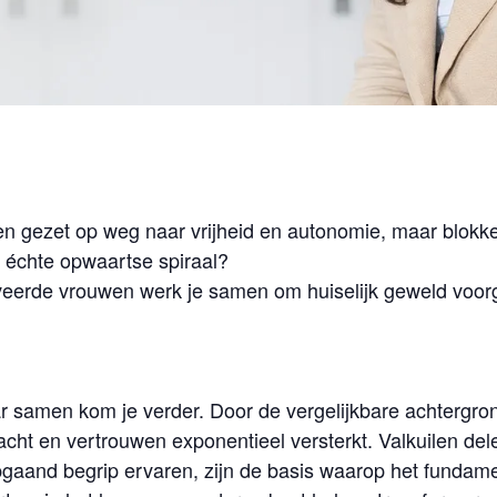
ppen gezet op weg naar vrijheid en autonomie, maar blo
e échte opwaartse spiraal?
veerde vrouwen werk je samen om huiselijk geweld voorg
ar samen kom je verder. Door de vergelijkbare achtergr
ht en vertrouwen exponentieel versterkt. Valkuilen delen,
pgaand begrip ervaren, zijn de basis waarop het fundam