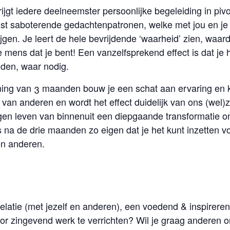
ijgt iedere deelneemster persoonlijke begeleiding in pivo
t saboterende gedachtenpatronen, welke met jou en je l
ijgen. Je leert de hele bevrijdende ‘waarheid’ zien, waar
 mens dat je bent! Een vanzelfsprekend effect is dat je 
uden, waar nodig.
ning van 3 maanden bouw je een schat aan ervaring en k
te van anderen en wordt het effect duidelijk van ons (wel
en leven van binnenuit een diepgaande transformatie ond
 na de drie maanden zo eigen dat je het kunt inzetten vo
en anderen.
relatie (met jezelf en anderen), een voedend & inspirer
 zingevend werk te verrichten? Wil je graag anderen on