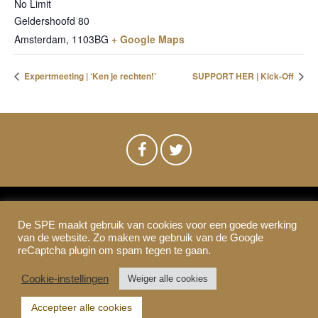
No Limit
Geldershoofd 80
Amsterdam
,
1103BG
+ Google Maps
Expertmeeting | ‘Ken je rechten!’
SUPPORT HER | Kick-Off
De SPE maakt gebruik van cookies voor een goede werking
SPE-Amsterdam © 2021
van de website. Zo maken we gebruik van de Google
Colofon & Disclaimer
Privacy
Cookies
reCaptcha plugin om spam tegen te gaan.
Cookie-instellingen
Weiger alle cookies
Accepteer alle cookies