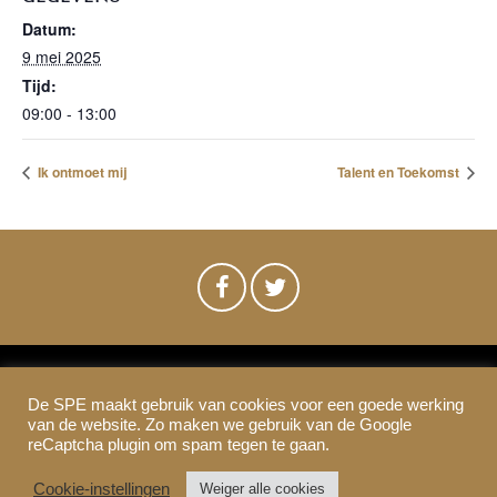
Datum:
9 mei 2025
Tijd:
09:00 - 13:00
Ik ontmoet mij
Talent en Toekomst
De SPE maakt gebruik van cookies voor een goede werking
SPE-Amsterdam © 2021
van de website. Zo maken we gebruik van de Google
Colofon & Disclaimer
Privacy
Cookies
reCaptcha plugin om spam tegen te gaan.
Cookie-instellingen
Weiger alle cookies