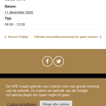
Datum:
11 december 2020
Tijd:
09:30 - 13:30
Paarse Vrijdag
Folktale storytelling workshop for queer wxmen
De SPE maakt gebruik van cookies voor een goede werking
SPE-Amsterdam © 2021
van de website. Zo maken we gebruik van de Google
Colofon & Disclaimer
Privacy
Cookies
reCaptcha plugin om spam tegen te gaan.
Cookie-instellingen
Weiger alle cookies