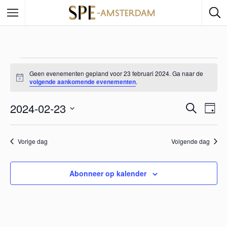
Geen evenementen gepland voor 23 februari 2024. Ga naar de
B
volgende aankomende evenementen
.
e
r
2024-02-23
i
E
Z
E
D
c
o
a
h
S
e
v
t
v
g
e
k
Vorige dag
Volgende dag
e
e
l
n
e
e
n
c
Abonneer op kalender
n
e
t
e
m
e
e
e
r