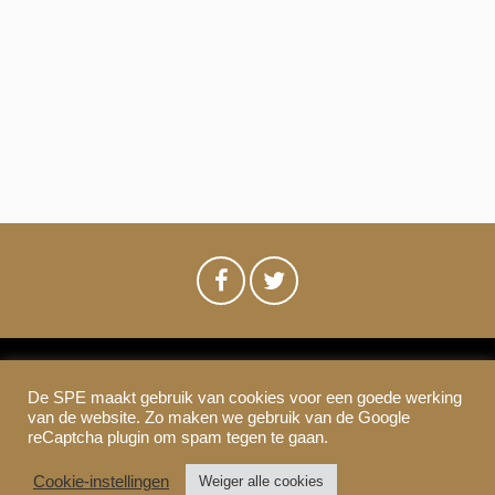
m
e
n
e
e
t
n
d
w
n
a
e
t
t
u
e
m
e
r
.
n
g
a
Z
v
o
e
De SPE maakt gebruik van cookies voor een goede werking
SPE-Amsterdam © 2021
e
n
van de website. Zo maken we gebruik van de Google
Colofon & Disclaimer
Privacy
Cookies
reCaptcha plugin om spam tegen te gaan.
n
k
Cookie-instellingen
Weiger alle cookies