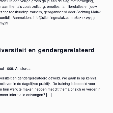
oeten? In een veilige groep ga je aan de slag met beweging,
aan thema’s zoals zelfzorg, emoties, familierelaties en jouw
varingsdeskundige trainers, georganiseerd door Stichting Malak
opontbijt. Aanmelden: info@stichtingmalak.com 0641742933
my.nl
versiteit en gendergerelateerd
eef 1009, Amsterdam
iversiteit en gendergerelateerd geweld. We gaan in op kennis,
ieven in de dagelijkse praktijk. De training is bedoeld voor
in hun werk te maken hebben met dit thema of zich er verder in
f meer informatie ontvangen? […]