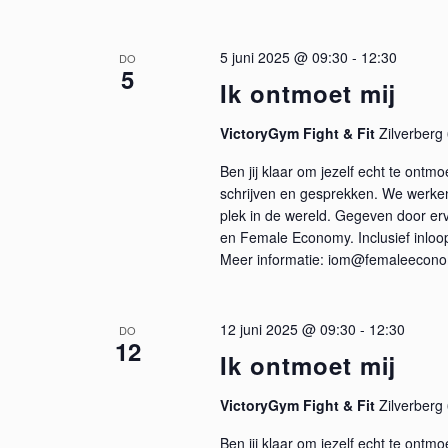
i
5 juni 2025 @ 09:30
-
12:30
DO
e
5
Ik ontmoet mij
VictoryGym Fight & Fit
Zilverber
Ben jij klaar om jezelf echt te ontm
schrijven en gesprekken. We werken 
plek in de wereld. Gegeven door er
en Female Economy. Inclusief inlo
Meer informatie: iom@femaleecono
12 juni 2025 @ 09:30
-
12:30
DO
12
Ik ontmoet mij
VictoryGym Fight & Fit
Zilverber
Ben jij klaar om jezelf echt te ontm