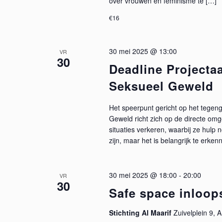
over vrouwen en feminisme te […]
e
n
n
€16
t
e
e
n
30 mei 2025 @ 13:00
VR
30
n
m
Deadline Projecta
e
w
Seksueel Geweld
t
k
e
Het speerpunt gericht op het tegen
e
Geweld richt zich op de directe o
y
e
situaties verkeren, waarbij ze hul
w
zijn, maar het is belangrijk te erke
o
r
r
d
30 mei 2025 @ 18:00
-
20:00
g
VR
.
30
Safe space inloop
e
Stichting Al Maarif
Zuivelplein 9,