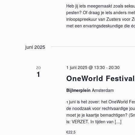
v
Heb jij iets meegemaakt zoals seksu
pesten? Of draag je iets anders met
e
inloopspreekuur van Zusters voor Zus
met een ervaringsdeskundige die écht
n
n
juni 2025
a
1 juni 2025 @ 13:30
-
20:30
ZO
v
1
OneWorld Festival
i
Bijlmerplein
Amsterdam
g
1 juni is het zover: het OneWorld Fe
de noodzaak voor rechtvaardige jour
a
moet je je kaartje bemachtigen? (S
is: VERZET. In tijden van […]
t
€22,5