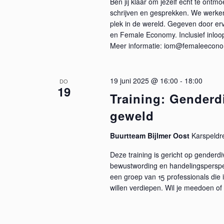
Ben jij klaar om jezelf echt te ontm
schrijven en gesprekken. We werken 
plek in de wereld. Gegeven door er
en Female Economy. Inclusief inlo
Meer informatie: iom@femaleecono
19 juni 2025 @ 16:00
-
18:00
DO
19
Training: Genderdi
geweld
Buurtteam Bijlmer Oost
Karspeldr
Deze training is gericht op genderd
bewustwording en handelingsperspect
een groep van 15 professionals die 
willen verdiepen. Wil je meedoen o