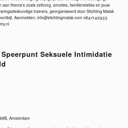
aan thema’s zoals zelfzorg, emoties, familierelaties en jouw
varingsdeskundige trainers, georganiseerd door Stichting Malak
opontbijt. Aanmelden: info@stichtingmalak.com 0641742933
my.nl
 Speerpunt Seksuele Intimidatie
ld
g 68B, Amsterdam