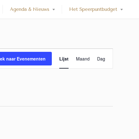
Agenda & Nieuws
Het Speerpuntbudget
E
ek naar Evenementen
Lijst
Maand
Dag
v
e
n
e
m
e
n