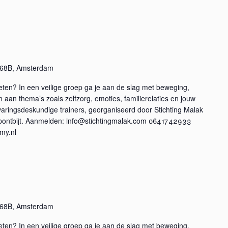
g 68B, Amsterdam
oeten? In een veilige groep ga je aan de slag met beweging,
aan thema’s zoals zelfzorg, emoties, familierelaties en jouw
varingsdeskundige trainers, georganiseerd door Stichting Malak
opontbijt. Aanmelden: info@stichtingmalak.com 0641742933
my.nl
g 68B, Amsterdam
oeten? In een veilige groep ga je aan de slag met beweging,