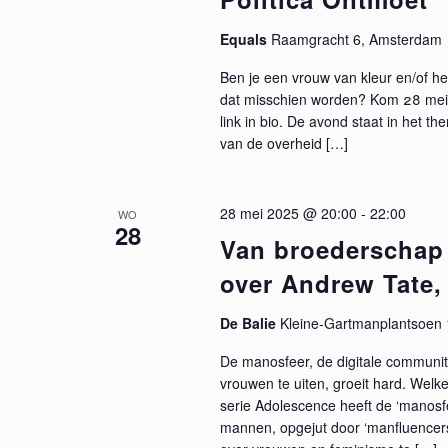
e
d
e
Equals
Raamgracht 6, Amsterdam
i
r
n
n
e
Ben je een vrouw van kleur en/of heb
.
e
t
dat misschien worden? Kom 28 mei n
Z
n
link in bio. De avond staat in het
o
van de overheid […]
e
d
e
a
k
n
t
28 mei 2025 @ 20:00
-
22:00
v
WO
u
28
Z
o
m
Van broederschap
o
.
over Andrew Tate,
o
r
E
De Balie
Kleine-Gartmanplantsoen 
e
v
e
De manosfeer, de digitale communi
k
n
vrouwen te uiten, groeit hard. Welke
serie Adolescence heeft de ‘manosf
e
e
mannen, opgejut door ‘manfluencers
m